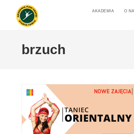
AKADEMIA
O N
brzuch