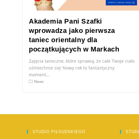
Akademia Pani Szafki
wprowadza jako pierwsza
taniec orientalny dla
początkujących w Markach
Zajęcia taneczne, które sprawią, że całe Twoje ciało
uśmiechnie się! Nowy rok to fantastyczny
moment…
News
STUDIO PIŁSUDSKIEGO
STUD